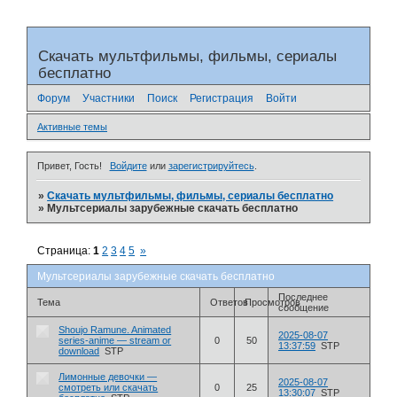
Скачать мультфильмы, фильмы, сериалы
бесплатно
Форум
Участники
Поиск
Регистрация
Войти
Активные темы
Привет, Гость!
Войдите
или
зарегистрируйтесь
.
»
Скачать мультфильмы, фильмы, сериалы бесплатно
»
Мультсериалы зарубежные скачать бесплатно
Страница:
1
2
3
4
5
»
Мультсериалы зарубежные скачать бесплатно
Последнее
Тема
Ответов
Просмотров
сообщение
Shoujo Ramune. Animated
2025-08-07
series-anime — stream or
0
50
13:37:59
STP
download
STP
Лимонные девочки —
2025-08-07
смотреть или скачать
0
25
13:30:07
STP